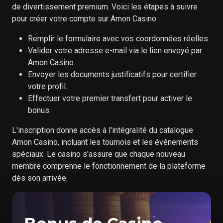
de divertissement premium. Voici les étapes à suivre
pour créer votre compte sur Amon Casino :
Remplir le formulaire avec vos coordonnées réelles.
Valider votre adresse e-mail via le lien envoyé par
Amon Casino.
Envoyer les documents justificatifs pour certifier
votre profil.
Effectuer votre premier transfert pour activer le
bonus.
L'inscription donne accès à l'intégralité du catalogue
Amon Casino, incluant les tournois et les événements
spéciaux. Le casino s'assure que chaque nouveau
membre comprenne le fonctionnement de la plateforme
dès son arrivée.