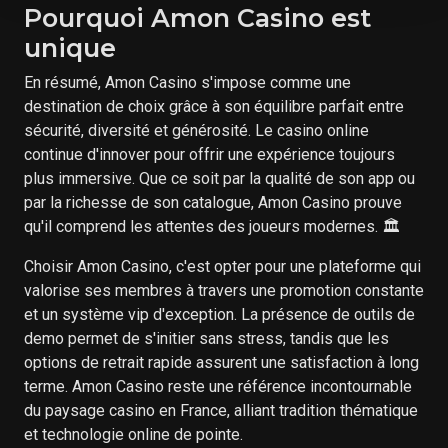
Pourquoi Amon Casino est
unique
En résumé, Amon Casino s'impose comme une
destination de choix grâce à son équilibre parfait entre
sécurité, diversité et générosité. Le casino online
continue d'innover pour offrir une expérience toujours
plus immersive. Que ce soit par la qualité de son app ou
par la richesse de son catalogue, Amon Casino prouve
qu'il comprend les attentes des joueurs modernes. 🏛️
Choisir Amon Casino, c'est opter pour une plateforme qui
valorise ses membres à travers une promotion constante
et un système vip d'exception. La présence de outils de
demo permet de s'initier sans stress, tandis que les
options de retrait rapide assurent une satisfaction à long
terme. Amon Casino reste une référence incontournable
du paysage casino en France, alliant tradition thématique
et technologie online de pointe.