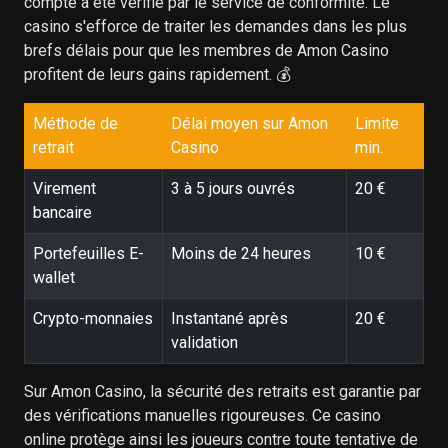
compte a été vérifié par le service de conformité. Le
casino s'efforce de traiter les demandes dans les plus
brefs délais pour que les membres de Amon Casino
profitent de leurs gains rapidement. 💰
Méthode de
Délai moyen sur Amon
Limite
retrait
Casino
min.
Virement
3 à 5 jours ouvrés
20 €
bancaire
Portefeuilles E-
Moins de 24 heures
10 €
wallet
Crypto-monnaies
Instantané après
20 €
validation
Sur Amon Casino, la sécurité des retraits est garantie par
des vérifications manuelles rigoureuses. Ce casino
online protège ainsi les joueurs contre toute tentative de