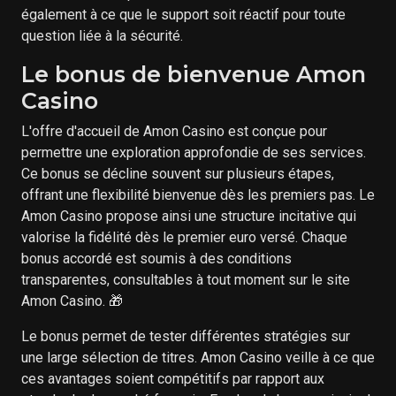
également à ce que le support soit réactif pour toute
question liée à la sécurité.
Le bonus de bienvenue Amon
Casino
L'offre d'accueil de Amon Casino est conçue pour
permettre une exploration approfondie de ses services.
Ce bonus se décline souvent sur plusieurs étapes,
offrant une flexibilité bienvenue dès les premiers pas. Le
Amon Casino propose ainsi une structure incitative qui
valorise la fidélité dès le premier euro versé. Chaque
bonus accordé est soumis à des conditions
transparentes, consultables à tout moment sur le site
Amon Casino. 🎁
Le bonus permet de tester différentes stratégies sur
une large sélection de titres. Amon Casino veille à ce que
ces avantages soient compétitifs par rapport aux