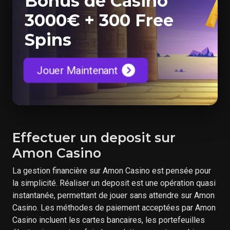
Bonus de Casino
3000€ + 300 Free
Spins
Jouer Maintenant
Effectuer un deposit sur
Amon Casino
La gestion financière sur Amon Casino est pensée pour
la simplicité. Réaliser un deposit est une opération quasi
instantanée, permettant de jouer sans attendre sur Amon
Casino. Les méthodes de paiement acceptées par Amon
Casino incluent les cartes bancaires, les portefeuilles