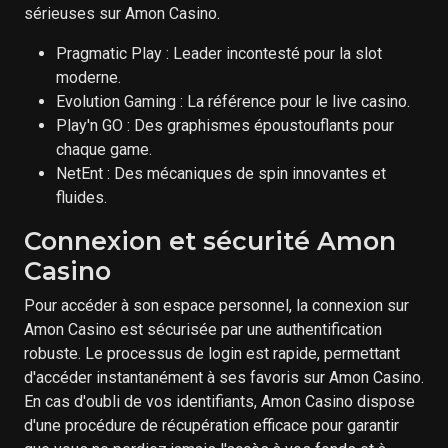
sérieuses sur Amon Casino.
Pragmatic Play : Leader incontesté pour la slot
moderne.
Evolution Gaming : La référence pour le live casino.
Play'n GO : Des graphismes époustouflants pour
chaque game.
NetEnt : Des mécaniques de spin innovantes et
fluides.
Connexion et sécurité Amon
Casino
Pour accéder à son espace personnel, la connexion sur
Amon Casino est sécurisée par une authentification
robuste. Le processus de login est rapide, permettant
d'accéder instantanément à ses favoris sur Amon Casino.
En cas d'oubli de vos identifiants, Amon Casino dispose
d'une procédure de récupération efficace pour garantir