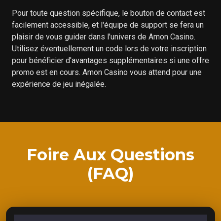
Pour toute question spécifique, le bouton de contact est
facilement accessible, et l'équipe de support se fera un
plaisir de vous guider dans l'univers de Amon Casino.
Utilisez éventuellement un code lors de votre inscription
pour bénéficier d'avantages supplémentaires si une offre
promo est en cours. Amon Casino vous attend pour une
expérience de jeu inégalée.
Foire Aux Questions
(FAQ)