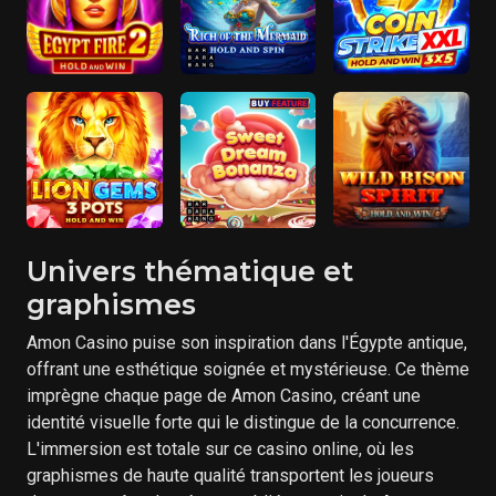
Univers thématique et
graphismes
Amon Casino puise son inspiration dans l'Égypte antique,
offrant une esthétique soignée et mystérieuse. Ce thème
imprègne chaque page de Amon Casino, créant une
identité visuelle forte qui le distingue de la concurrence.
L'immersion est totale sur ce casino online, où les
graphismes de haute qualité transportent les joueurs