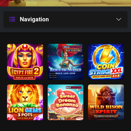
Navigation