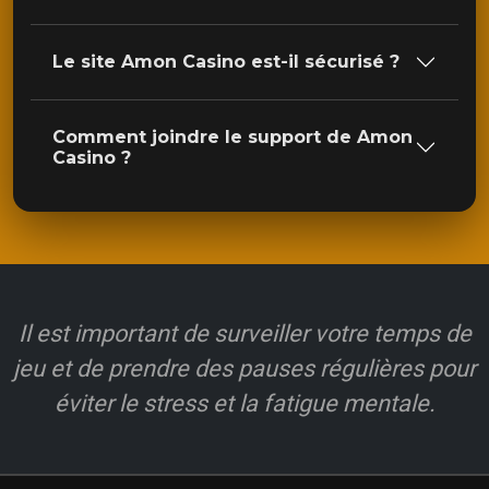
Le site Amon Casino est-il sécurisé ?
Comment joindre le support de Amon
Casino ?
Il est important de surveiller votre temps de
jeu et de prendre des pauses régulières pour
éviter le stress et la fatigue mentale.