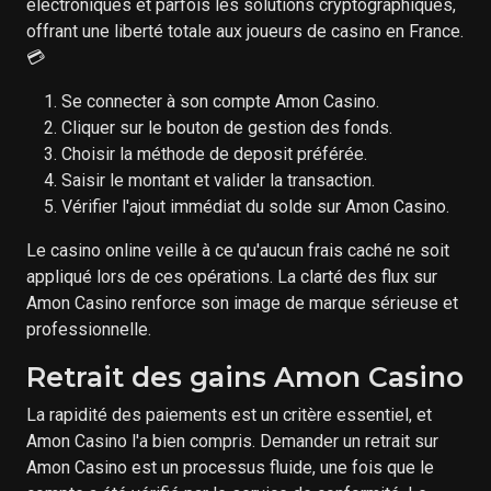
électroniques et parfois les solutions cryptographiques,
offrant une liberté totale aux joueurs de casino en France.
💳
Se connecter à son compte Amon Casino.
Cliquer sur le bouton de gestion des fonds.
Choisir la méthode de deposit préférée.
Saisir le montant et valider la transaction.
Vérifier l'ajout immédiat du solde sur Amon Casino.
Le casino online veille à ce qu'aucun frais caché ne soit
appliqué lors de ces opérations. La clarté des flux sur
Amon Casino renforce son image de marque sérieuse et
professionnelle.
Retrait des gains Amon Casino
La rapidité des paiements est un critère essentiel, et
Amon Casino l'a bien compris. Demander un retrait sur
Amon Casino est un processus fluide, une fois que le